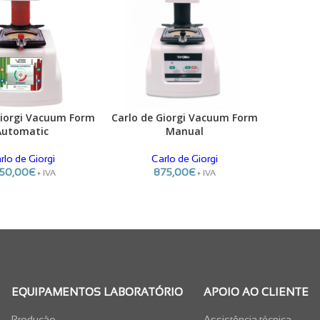
Giorgi Vacuum Form
Carlo de Giorgi Vacuum Form
ADICIONAR
Automatic
Manual
rlo de Giorgi
Carlo de Giorgi
850,00
€
875,00
€
+ IVA
+ IVA
EQUIPAMENTOS LABORATÓRIO
APOIO AO CLIENTE
Produção
Assistência técnica