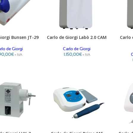
Giorgi Bunsen JT-29
Carlo de Giorgi Labò 2.0 CAM
Carlo 
ADICIONAR
ADICIONA
rlo de Giorgi
Carlo de Giorgi
90,00
€
1.150,00
€
C
+ IVA
+ IVA