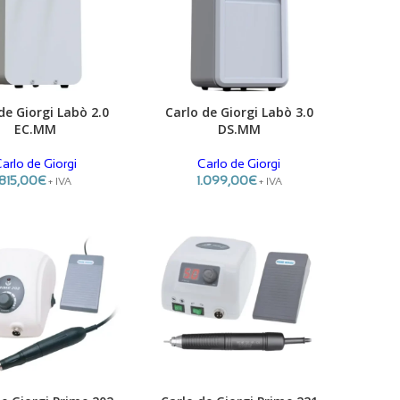
de Giorgi Labò 2.0
Carlo de Giorgi Labò 3.0
R
ADICIONAR
EC.MM
DS.MM
arlo de Giorgi
Carlo de Giorgi
815,00
€
1.099,00
€
+ IVA
+ IVA