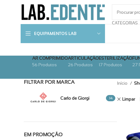
CATEGORIAS
EQUIPAMENTOS LAB
AR COMPRIMIDO
ARTICULAÇÃO
ESTERILIZAÇÃO
FU
CAD/CAM
56 Produtos
26 Produtos
17 Produtos
27 
Combos
FILTRAR POR MARCA
Início
Sh
Compresso
Insonoriza
Carlo de Giorgi
14
Limpar
EM PROMOÇÃO