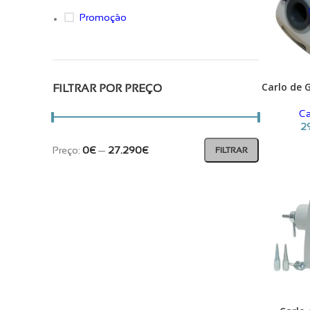
Promoção
Carlo de 
ADICIONAR
FILTRAR POR PREÇO
Ca
2
Preço:
0€
—
27.290€
FILTRAR