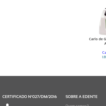
Carlo de 
ADICIONAR
Ca
1.
CERTIFICADO Nº027/DM/2016
SOBRE A EDENTE
Quem somos?