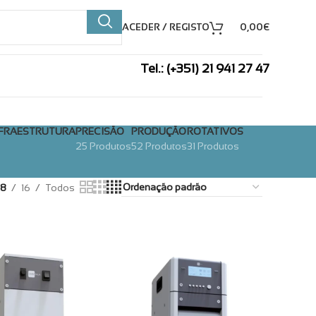
ACEDER / REGISTO
0,00
€
Tel.: (+351) 21 941 27 47
INFRAESTRUTURA
PRECISÃO
PRODUÇÃO
ROTATIVOS
25 Produtos
52 Produtos
31 Produtos
8
16
Todos